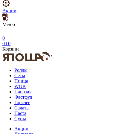
Акции
Меню
0
0
|
0
Корзина
Роллы
Сеты
Пицца
WOK
Паназия
Фастфуд
Горячее
Салаты
Паста
Супы
Акции