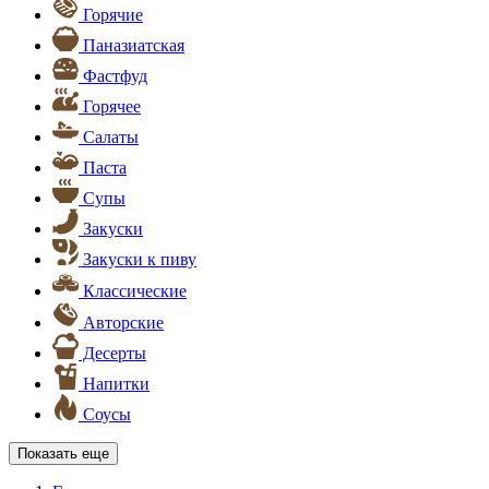
Горячие
Паназиатская
Фастфуд
Горячее
Салаты
Паста
Супы
Закуски
Закуски к пиву
Классические
Авторские
Десерты
Напитки
Соусы
Показать еще