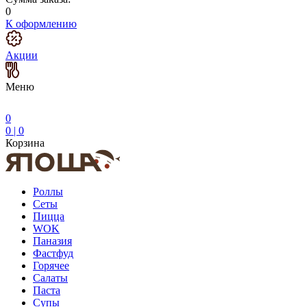
0
К оформлению
Акции
Меню
0
0
|
0
Корзина
Роллы
Сеты
Пицца
WOK
Паназия
Фастфуд
Горячее
Салаты
Паста
Супы