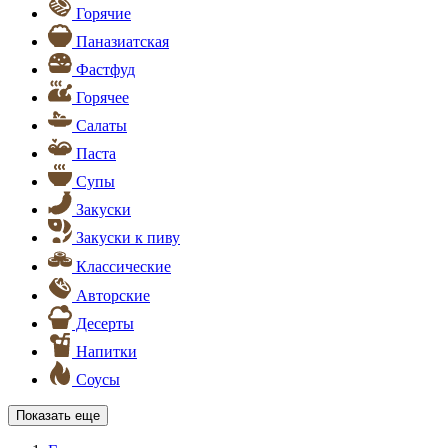
Горячие
Паназиатская
Фастфуд
Горячее
Салаты
Паста
Супы
Закуски
Закуски к пиву
Классические
Авторские
Десерты
Напитки
Соусы
Показать еще