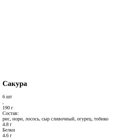
Сакура
6 шт
,
190 г
Состав:
рис, нори, лосось, сыр сливочный, огурец, тобико
4.8 г
Белки
4.6 г