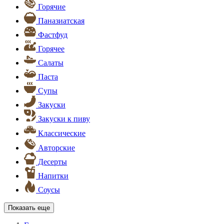
Горячие
Паназиатская
Фастфуд
Горячее
Салаты
Паста
Супы
Закуски
Закуски к пиву
Классические
Авторские
Десерты
Напитки
Соусы
Показать еще