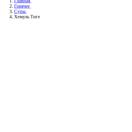
Главная
Горячее
Супы
Хемуль Тиге