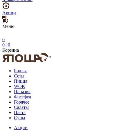
Акции
Меню
0
0
|
0
Корзина
Роллы
Сеты
Пицца
WOK
Паназия
Фастфуд
Горячее
Салаты
Паста
Супы
Акции