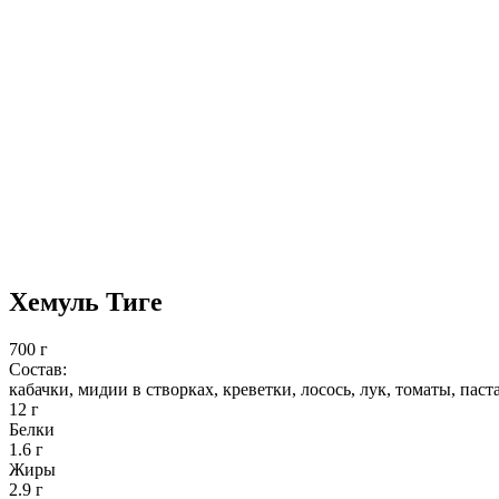
Хемуль Тиге
700 г
Состав:
кабачки, мидии в створках, креветки, лосось, лук, томаты, паста
12 г
Белки
1.6 г
Жиры
2.9 г